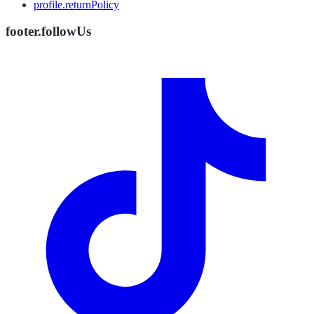
profile.returnPolicy
footer.followUs