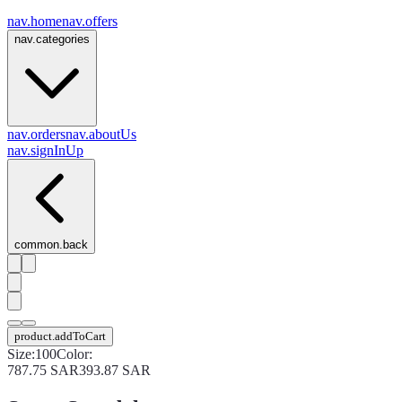
nav.home
nav.offers
nav.categories
nav.orders
nav.aboutUs
nav.signInUp
common.back
product.addToCart
Size
:
100
Color
:
787.75
SAR
393.87
SAR