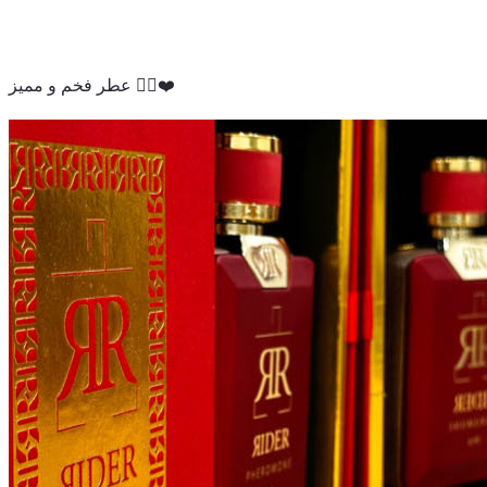
عطر فخم و مميز 👌🏻❤️