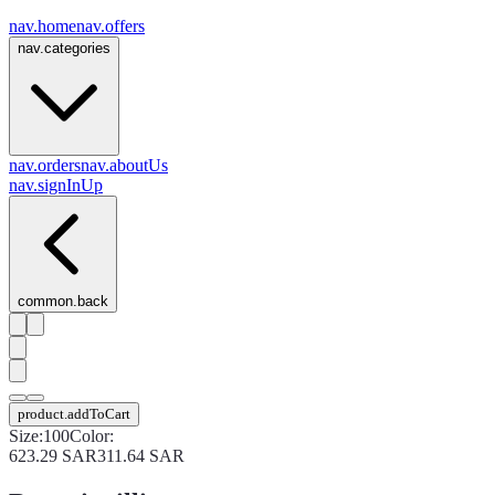
nav.home
nav.offers
nav.categories
nav.orders
nav.aboutUs
nav.signInUp
common.back
product.addToCart
Size
:
100
Color
:
623.29
SAR
311.64
SAR