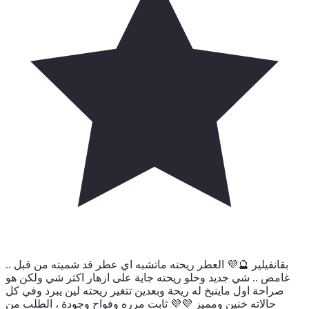
بقانفيلير 🔮💜 العطر ريحته ماتشبه اي عطر قد شميته من قبل ..
غامض .. شي جديد وحلو ريحته جاية على ازهار اكثر شي ولكن هو
صراحة اول ماينبخ له ريحة وبعدين تتغير ريحته لين يبرد وفي كل
حالاته خنين ومميز 💜💜 ثابت مرره وفواح وجودة ، الطلب من